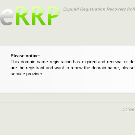
Expired Registration Recovery Pol
Please notice:
Bitte beachten Sie:
This domain name registration has expired and renewal or dele
Diese Domainregistrierung ist abgelaufen und die Verläng
are the registrant and want to renew the domain name, please 
Domain stehen an. Wenn Sie der Registrant sind und di
service provider.
verlängern möchten, kontaktieren Sie bitte Ihren Service-Provid
© 2026